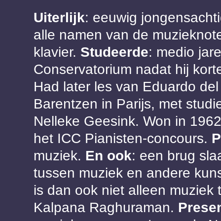
Uiterlijk
: eeuwig jongensacht
alle namen van de muzieknot
klavier.
Studeerde
: medio jar
Conservatorium nadat hij kort
Had later les van Eduardo del
Barentzen in Parijs, met stud
Nelleke Geesink. Won in 1962 
het ICC Pianisten-concours.
P
muziek.
En ook
: een brug sla
tussen muziek en andere kun
is dan ook niet alleen muziek
Kalpana Raghuraman.
Presen