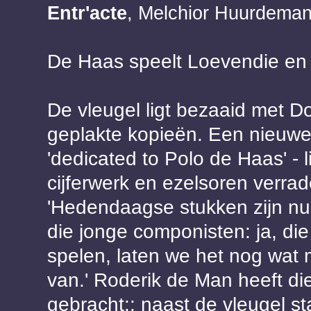
Entr'acte
, Melchior Huurdeman
De Haas speelt Loevendie e
De vleugel ligt bezaaid met D
geplakte kopieën. Een nieuwe
'dedicated to Polo de Haas' - 
cijferwerk en ezelsoren verrade
'Hedendaagse stukken zijn n
die jonge componisten: ja, di
spelen, laten we het nog wat 
van.' Roderik de Man heeft di
gebracht:: naast de vleugel st