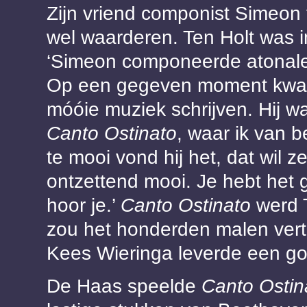
Zijn vriend componist Simeon
wel waarderen. Ten Holt was i
‘Simeon componeerde atonale 
Op een gegeven moment kwam e
móóie muziek schrijven. Hij wa
Canto Ostinato
, waar ik van b
te mooi vond hij het, dat wil ze
ontzettend mooi. Je hebt het 
hoor je.’
Canto Ostinato
werd 
zou het honderden malen vertol
Kees Wieringa leverde een g
De Haas speelde
Canto Osti