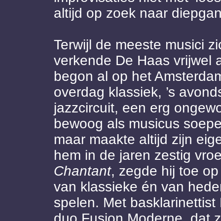
altijd op zoek naar diepgan
Terwijl de meeste musici zi
verkende De Haas vrijwel a
begon al op het Amsterdam
overdag klassiek, ’s avond
jazzcircuit, een erg ongew
bewoog als musicus soepel
maar maakte altijd zijn e
hem in de jaren zestig vro
Chantant
, zegde hij toe o
van klassieke én van hed
spelen. Met basklarinettis
duo Fusion Moderne, dat 